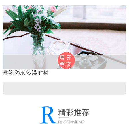
展开
全文
标签:
孙策
沙漠
种树
皮沙拐枣