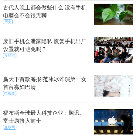
固沙及观赏灌木，产于新疆，哈萨克斯坦也有分布.
古代人晚上都会做些什么 没有手机
电脑会不会很无聊
历史
果沙拐枣
废旧手机会泄露隐私 恢复手机出厂
良固沙及观赏灌木，生于砾石荒漠、沙地及固定沙
设置就可避免吗？
丘，产于新疆、内蒙古等地区、蒙古和中亚有分布。
互联网
胡杨
赢天下首款海报!范冰冰饰演第一女
首富寡妇巴清
电视剧
杨又称“胡桐”、“眼泪树”、“异叶杨”。为杨柳科落叶
乔木。它和一般的杨树不同，能忍受荒漠中干旱、多
福布斯全球最大科技企业：腾讯、
变的恶劣气候，对盐碱有极强的忍耐力。在地下水的
富士康挤入前十
含盐量很高的塔克拉玛干沙漠中，照样枝繁叶茂。
互联网