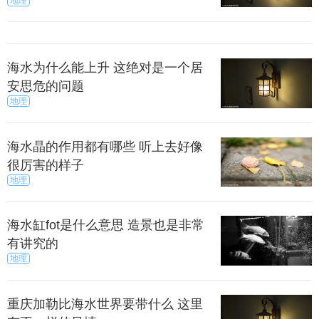
地理
海水为什么能上升 这绝对是一个居
安思危的问题
地理
海水晶的作用都有哪些 听上去好像
很厉害的样子
地理
么，这些植物适应沙漠环境的特点有哪些呢？多数
海水缸fot是什么意思 造景也是非常
的多年生沙生植物有强大的根系，以增加对沙土中水
有讲究的
地理
分的吸取。一般根深和根幅都比株高和株幅大许多
倍，水平根（侧根）可向四面八方扩展很远，不具有
分层性。
重庆加勒比海水世界要带什么 这里