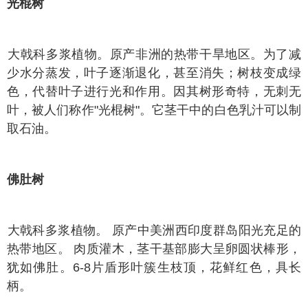
光棍树
戟科多浆植物。原产非洲的热带干旱地区。为了减
少水分蒸发，叶子逐渐退化，甚至消失；树枝变成绿
色，代替叶子进行光和作用。因其树形奇特，无刺无
叶，被人们称作"光棍树"。它茎干中的白色乳汁可以制
取石油。
佛肚树
戟科多浆植物。 原产中美洲西印度群岛阳光充足的
热带地区。 肉质灌木，茎干基部膨大呈卵圆状棒形，
犹如佛肚。6-8片盾形叶簇生枝顶，花鲜红色，具长
柄。