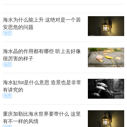
们赞美胡杨为“沙漠的脊梁”。 胡杨是亚非荒漠地区
典型的替水旱中生至中生植物，长期适应极端干旱的
海水为什么能上升 这绝对是一个居
大陆性气候；对温度大幅度变化的适应能力很强。
安思危的问题
地理
梭梭
海水晶的作用都有哪些 听上去好像
很厉害的样子
地理
梭抗旱、抗热、抗寒、耐盐碱性都很强，茎枝内盐
分含量高达15%左右，喜光，不耐庇荫，适应性强，
海水缸fot是什么意思 造景也是非常
生长迅速，枝条稠密，根系发达，防风固沙能力强，
有讲究的
是我国西北和内蒙古干旱荒漠地区固沙造林的优良树
地理
种。
重庆加勒比海水世界要带什么 这里
有不一样的风情