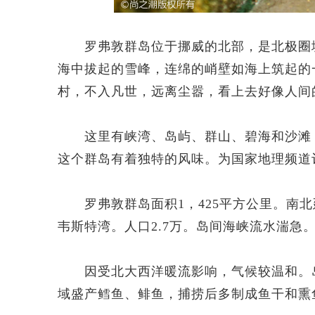
罗弗敦群岛位于挪威的北部，是北极圈境
海中拔起的雪峰，连绵的峭壁如海上筑起的
村，不入凡世，远离尘嚣，看上去好像人间
这里有峡湾、岛屿、群山、碧海和沙滩，
这个群岛有着独特的风味。为国家地理频道
罗弗敦群岛面积1，425平方公里。南北延伸
韦斯特湾。人口2.7万。岛间海峡流水湍急
因受北大西洋暖流影响，气候较温和。岛上
域盛产鳕鱼、鲱鱼，捕捞后多制成鱼干和熏