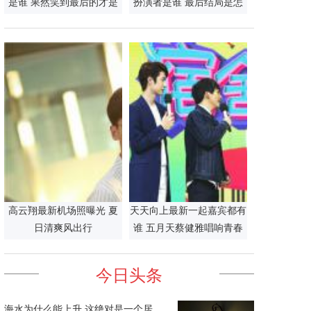
是谁 果然笑到最后的才是
扮演者是谁 最后结局是怎
赢家
么死的
高云翔最新机场照曝光 夏
天天向上最新一起嘉宾都有
日清爽风出行
谁 五月天蔡健雅唱响青春
旋律
今日头条
海水为什么能上升 这绝对是一个居