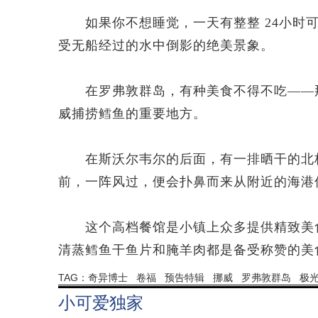
如果你不想睡觉，一天有整整 24小时可
受无船经过的水中倒影的绝美景象。
在罗弗敦群岛，有种美食不得不吃——那
威捕捞鳕鱼的重要地方。
在斯沃尔韦尔的后面，有一排晒干的北极雪域正挂
前，一阵风过，便会扑鼻而来从附近的海港
这个高档餐馆是小镇上众多提供精致美食
清蒸鳕鱼干鱼片和腌羊肉都是备受称赞的美
TAG：
奇异博士
卷福
预告特辑
挪威
罗弗敦群岛
极
小可爱独家