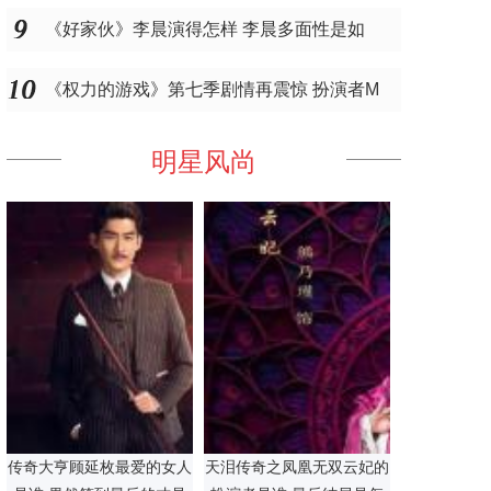
《好家伙》李晨演得怎样 李晨多面性是如
《权力的游戏》第七季剧情再震惊 扮演者M
明星风尚
传奇大亨顾延枚最爱的女人
天泪传奇之凤凰无双云妃的