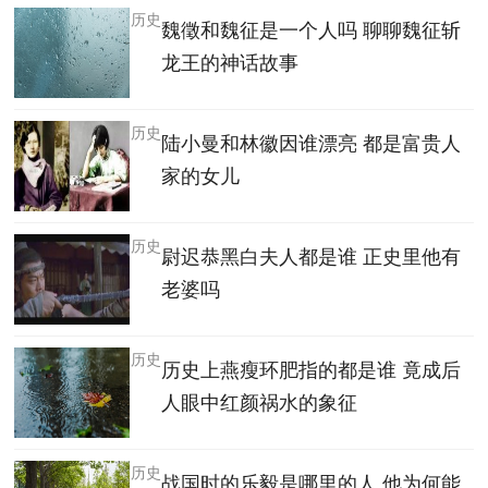
历史
魏徵和魏征是一个人吗 聊聊魏征斩
龙王的神话故事
历史
陆小曼和林徽因谁漂亮 都是富贵人
家的女儿
历史
尉迟恭黑白夫人都是谁 正史里他有
老婆吗
历史
历史上燕瘦环肥指的都是谁 竟成后
人眼中红颜祸水的象征
历史
战国时的乐毅是哪里的人 他为何能