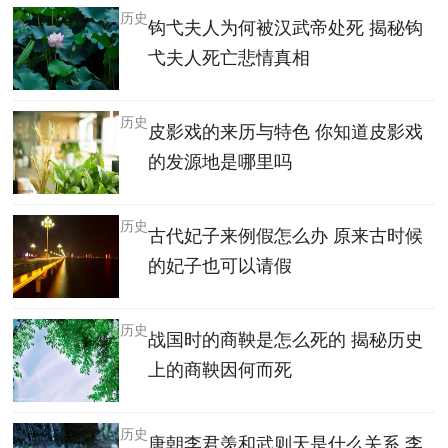
历史
钩弋夫人为何被汉武帝处死 揭秘钩
弋夫人死亡悲情真相
历史
皮影戏的来历与特色 你知道皮影戏
的发源地是哪里吗
历史
古代妃子来例假怎么办 原来古时候
的妃子也可以请假
历史
战国时的商鞅是怎么死的 揭秘历史
上的商鞅因何而死
历史
唐朝李君羡和武则天是什么关系 李