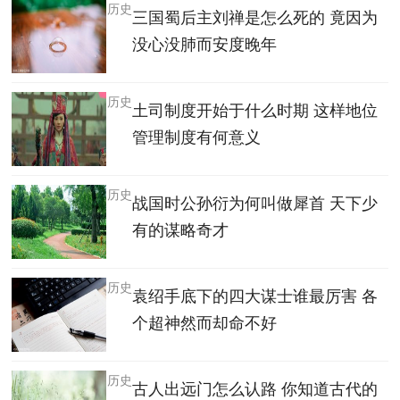
历史
三国蜀后主刘禅是怎么死的 竟因为
没心没肺而安度晚年
历史
土司制度开始于什么时期 这样地位
管理制度有何意义
历史
战国时公孙衍为何叫做犀首 天下少
有的谋略奇才
历史
袁绍手底下的四大谋士谁最厉害 各
个超神然而却命不好
历史
古人出远门怎么认路 你知道古代的