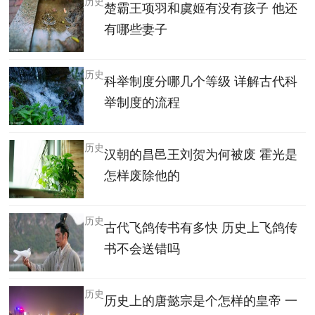
历史
楚霸王项羽和虞姬有没有孩子 他还
有哪些妻子
历史
科举制度分哪几个等级 详解古代科
举制度的流程
历史
汉朝的昌邑王刘贺为何被废 霍光是
怎样废除他的
历史
古代飞鸽传书有多快 历史上飞鸽传
书不会送错吗
历史
历史上的唐懿宗是个怎样的皇帝 一