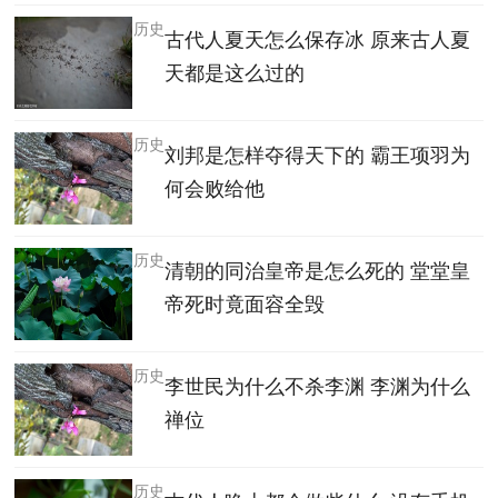
历史
古代人夏天怎么保存冰 原来古人夏
天都是这么过的
历史
刘邦是怎样夺得天下的 霸王项羽为
何会败给他
历史
清朝的同治皇帝是怎么死的 堂堂皇
帝死时竟面容全毁
历史
李世民为什么不杀李渊 李渊为什么
禅位
历史