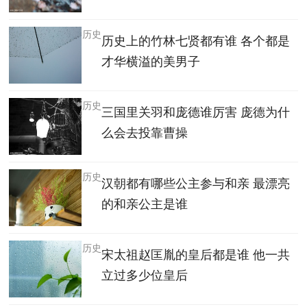
历史
历史上的竹林七贤都有谁 各个都是
才华横溢的美男子
历史
三国里关羽和庞德谁厉害 庞德为什
么会去投靠曹操
历史
汉朝都有哪些公主参与和亲 最漂亮
的和亲公主是谁
历史
宋太祖赵匡胤的皇后都是谁 他一共
立过多少位皇后