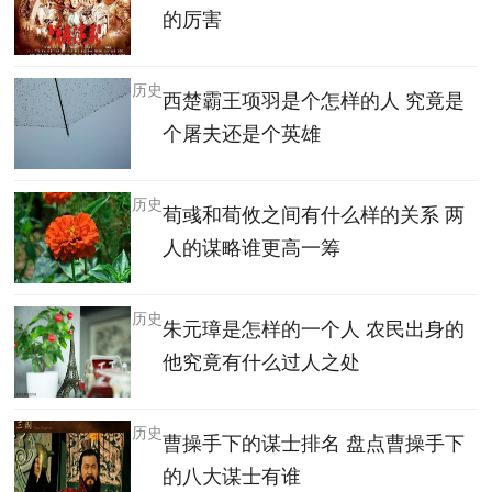
的厉害
历史
西楚霸王项羽是个怎样的人 究竟是
个屠夫还是个英雄
历史
荀彧和荀攸之间有什么样的关系 两
人的谋略谁更高一筹
历史
朱元璋是怎样的一个人 农民出身的
他究竟有什么过人之处
历史
曹操手下的谋士排名 盘点曹操手下
的八大谋士有谁