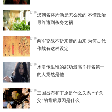
历史
汉朝名将周勃是怎么死的 不懂政治
最终遭到杀身之祸
历史
两军交战不斩来使的由来 为何古代
作战有这种设定
历史
水浒传里谁的武功最高？排名第一
的人竟然是他
历史
三国吕布和丁原是什么关系 “子杀
父”的背后原因是什么