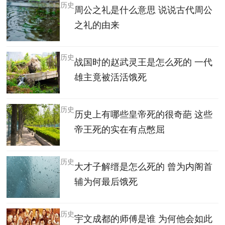
历史
周公之礼是什么意思 说说古代周公
之礼的由来
历史
战国时的赵武灵王是怎么死的 一代
雄主竟被活活饿死
历史
历史上有哪些皇帝死的很奇葩 这些
帝王死的实在有点憋屈
历史
大才子解缙是怎么死的 曾为内阁首
辅为何最后饿死
历史
宇文成都的师傅是谁 为何他会如此