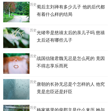
历史
蜀后主刘禅有多少儿子 他的后代都
有着什么样的结局
历史
光绪帝是慈禧太后的亲儿子吗 慈禧
太后还有哪些儿子
历史
战国信陵君魏无忌是怎么死的 竟因
不得志享乐而死
历史
唐朝的长孙无忌是个怎样的人 他究
竟是忠臣还是奸臣
历史
杨家将里的柴郡主是什么来历 她与