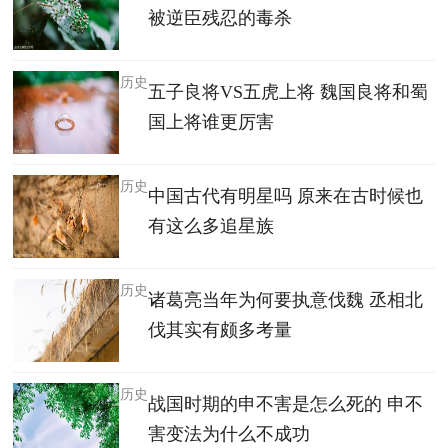
被逆臣残忍的毒杀
历史
五子良将VS五虎上将 魏国良将和蜀
国上将谁更厉害
历史
中国古代有明星吗 原来在古时候也
有这么多追星族
历史
诸葛亮当年为何要执意伐魏 丞相北
伐其实有颇多考量
历史
战国时期的申不害是怎么死的 申不
害变法为什么不成功