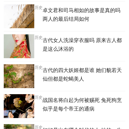
历史
卓文君和司马相如的故事是真的吗
两人的最后结局如何
历史
古代女人洗澡穿衣服吗 原来古人都
是这么沐浴的
历史
古代的四大妖姬都是谁 她们貌若天
仙但都是蛇蝎美人
历史
战国名将白起为何被赐死 兔死狗烹
似乎是每个帝王的通病
历史