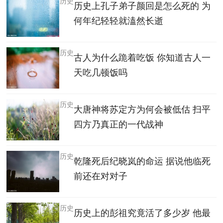
历史
历史上孔子弟子颜回是怎么死的 为
何年纪轻轻就溘然长逝
历史
古人为什么跪着吃饭 你知道古人一
天吃几顿饭吗
历史
大唐神将苏定方为何会被低估 扫平
四方乃真正的一代战神
历史
乾隆死后纪晓岚的命运 据说他临死
前还在对对子
历史
历史上的彭祖究竟活了多少岁 他最