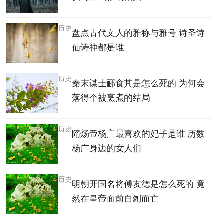
历史
盘点古代文人的雅称与雅号 诗圣诗
仙诗神都是谁
历史
秦末谋士郦食其是怎么死的 为何会
落得个被烹煮的结局
历史
隋炀帝杨广最喜欢的妃子是谁 历数
杨广身边的女人们
历史
明朝开国名将傅友德是怎么死的 竟
然在皇帝面前自刎而亡