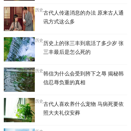
历史
古代人传递消息的办法 原来古人通
讯方式这么多
历史
历史上的张三丰到底活了多少岁 张
三丰最后是怎么死的
历史
韩信为什么会受到胯下之辱 揭秘韩
信忍辱负重的真相
历史
古代人喜欢养什么宠物 马病死要依
照大夫礼仪安葬