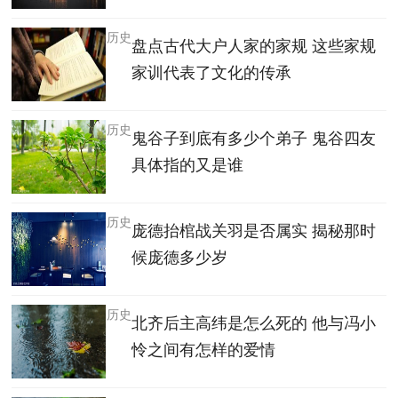
历史
盘点古代大户人家的家规 这些家规
家训代表了文化的传承
历史
鬼谷子到底有多少个弟子 鬼谷四友
具体指的又是谁
历史
庞德抬棺战关羽是否属实 揭秘那时
候庞德多少岁
历史
北齐后主高纬是怎么死的 他与冯小
怜之间有怎样的爱情