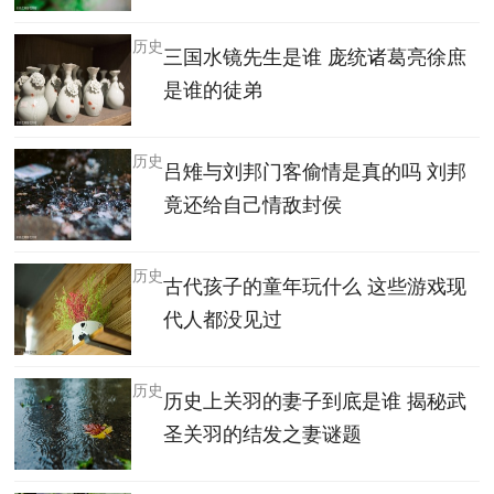
历史
三国水镜先生是谁 庞统诸葛亮徐庶
是谁的徒弟
历史
吕雉与刘邦门客偷情是真的吗 刘邦
竟还给自己情敌封侯
历史
古代孩子的童年玩什么 这些游戏现
代人都没见过
历史
历史上关羽的妻子到底是谁 揭秘武
圣关羽的结发之妻谜题