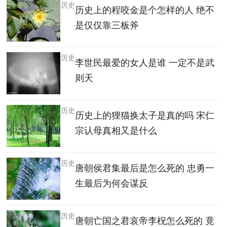
历史
历史上的程咬金是个怎样的人 绝不
是仅仅靠三板斧
历史
李世民最爱的女人是谁 一定不是武
则天
历史
历史上的狸猫换太子是真的吗 宋仁
宗认母真相又是什么
历史
唐朝侯君集最后是怎么死的 忠勇一
生最后为何会谋反
历史
唐朝亡国之君哀帝李柷怎么死的 竟