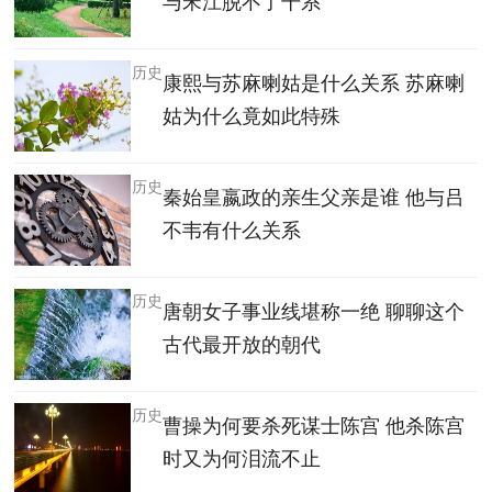
与宋江脱不了干系
历史
康熙与苏麻喇姑是什么关系 苏麻喇
姑为什么竟如此特殊
历史
秦始皇嬴政的亲生父亲是谁 他与吕
不韦有什么关系
历史
唐朝女子事业线堪称一绝 聊聊这个
古代最开放的朝代
历史
曹操为何要杀死谋士陈宫 他杀陈宫
时又为何泪流不止