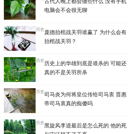
古代人晚上都会做些什么 没有手机
电脑会不会很无聊
历史
庞德抬棺战关羽谁赢了 为什么会有
抬棺战关羽？
历史
历史上的华雄到底是谁杀的 可能还
真的不是关羽所杀
历史
司马炎为何将皇位传给司马衷 晋惠
帝司马衷真的痴傻吗
历史
黑旋风李逵最后是怎么死的 他的死