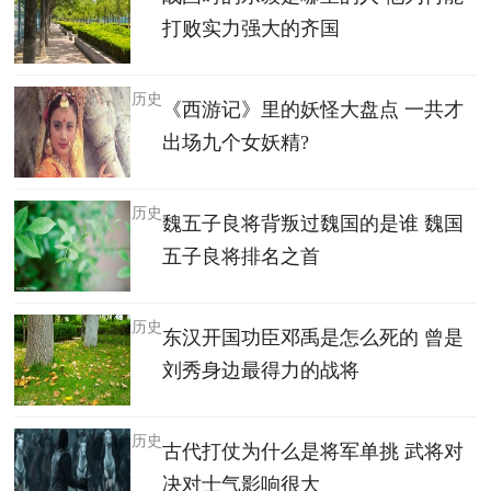
打败实力强大的齐国
历史
《西游记》里的妖怪大盘点 一共才
出场九个女妖精?
历史
魏五子良将背叛过魏国的是谁 魏国
五子良将排名之首
历史
东汉开国功臣邓禹是怎么死的 曾是
刘秀身边最得力的战将
历史
古代打仗为什么是将军单挑 武将对
决对士气影响很大