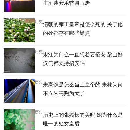
生沉迷安乐昏庸荒唐
历史
清朝的雍正皇帝是怎么死的 关于他
的死都存在哪些疑点
历史
宋江为什么一直想着要招安 梁山好
汉们都支持招安吗
历史
朱高炽是怎么当上皇帝的 朱棣为何
不立朱高煦为太子
历史
历史上的张嫣长的美吗 她为什么是
唯一的处女皇后