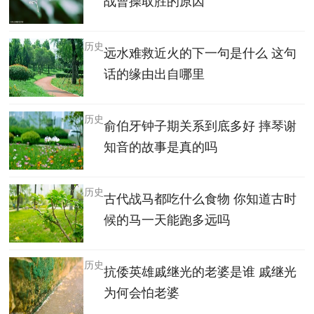
战曹操取胜的原因
历史
远水难救近火的下一句是什么 这句
话的缘由出自哪里
历史
俞伯牙钟子期关系到底多好 摔琴谢
知音的故事是真的吗
历史
古代战马都吃什么食物 你知道古时
候的马一天能跑多远吗
历史
抗倭英雄戚继光的老婆是谁 戚继光
为何会怕老婆