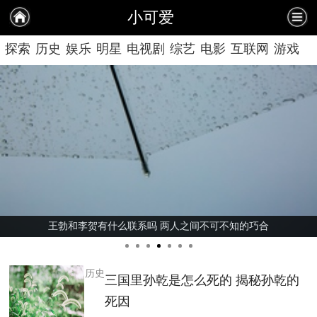
小可爱
探索
历史
娱乐
明星
电视剧
综艺
电影
互联网
游戏
情感
美女
王勃和李贺有什么联系吗 两人之间不可不知的巧合
历史
三国里孙乾是怎么死的 揭秘孙乾的
死因