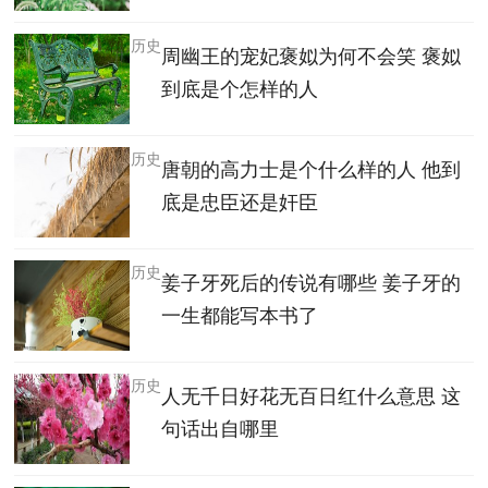
历史
周幽王的宠妃褒姒为何不会笑 褒姒
到底是个怎样的人
历史
唐朝的高力士是个什么样的人 他到
底是忠臣还是奸臣
历史
姜子牙死后的传说有哪些 姜子牙的
一生都能写本书了
历史
人无千日好花无百日红什么意思 这
句话出自哪里