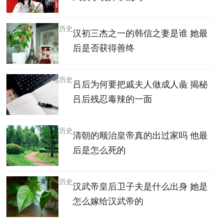
历史
汉初三杰之一的韩信之妻是谁 她最
后是否获得善终
历史
吕后为何要把戚夫人做成人彘 揭秘
吕后残忍毒辣的一面
历史
清朝的顺治皇帝真的出过家吗 他最
后是怎么死的
历史
汉武帝皇后卫子夫是什么出身 她是
怎么嫁给汉武帝的