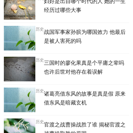
妇好是出自哪个时代的人 她的一生
经历过哪些大事
历史
战国军事家孙膑为哪国效力 他最后
是被人害死的吗
历史
三国时的廖化果真是个平庸之辈吗
也许后世对他存在着误解
历史
诸葛亮借东风的故事是真是假 原来
借东风是暗藏玄机
历史
官渡之战曹操战胜了谁 揭秘官渡之