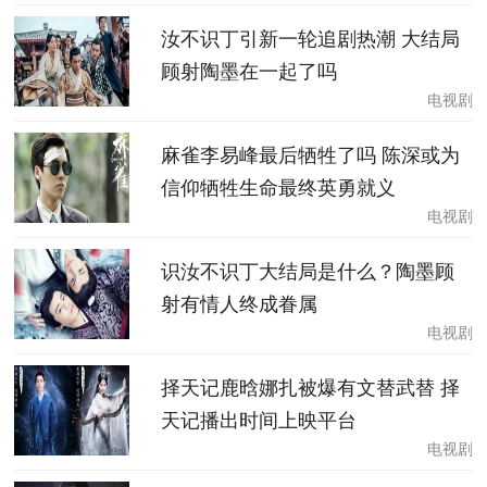
汝不识丁引新一轮追剧热潮 大结局
顾射陶墨在一起了吗
电视剧
麻雀李易峰最后牺牲了吗 陈深或为
信仰牺牲生命最终英勇就义
电视剧
识汝不识丁大结局是什么？陶墨顾
射有情人终成眷属
电视剧
择天记鹿晗娜扎被爆有文替武替 择
天记播出时间上映平台
电视剧