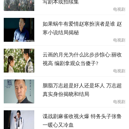
写剧本或拍续集
电视剧
如果蜗牛有爱情赵寒扮演者是谁 赵
寒小说结局揭秘
电视剧
云画的月光为什么比步步惊心:丽收
视高 编剧拿观众当傻子?
电视剧
胭脂万志超是好人还是坏人 万志超
真实身份揭晓和结局
电视剧
谍战剧麻雀收视火爆 特务头子张鲁
一暖心又冷血