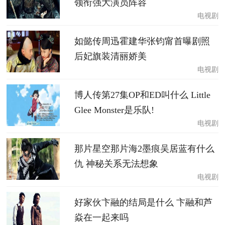
领衔强大演员阵容
电视剧
如懿传周迅霍建华张钧甯首曝剧照
后妃旗装清丽娇美
电视剧
博人传第27集OP和ED叫什么 Little
Glee Monster是乐队!
电视剧
那片星空那片海2墨痕吴居蓝有什么
仇 神秘关系无法想象
电视剧
好家伙卞融的结局是什么 卞融和芦
焱在一起来吗