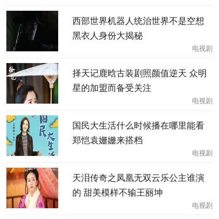
西部世界机器人统治世界不是空想
黑衣人身份大揭秘
电视剧
择天记鹿晗古装剧照颜值逆天 众明
星的加盟而备受关注
电视剧
国民大生活什么时候播在哪里能看
郑恺袁姗姗来搭档
电视剧
天泪传奇之凤凰无双云乐公主谁演
的 甜美模样不输王丽坤
电视剧