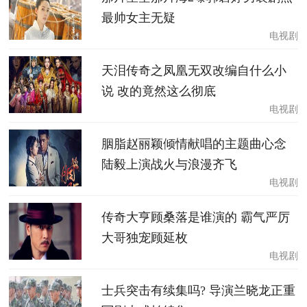
最帅女主无疑
电视剧
天泪传奇之凤凰无双改编自什么小
说 改的竟然这么彻底
电视剧
胭脂赵丽颖倾情献唱的主题曲心念
陆毅上演战火与浪漫齐飞
电视剧
传奇大亨顾桑落是谁演的 霸气严厉
大哥独宠顾延枚
电视剧
士兵突击有续集吗? 导演兰晓龙正重