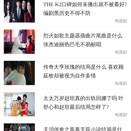
THE K2口碑如何未播出就不被看好?
编剧黑历史不得不防
电视剧
烈火如歌主题器插曲片尾曲是什么
张杰迪丽热巴毛不易献唱
电视剧
传奇大亨玫瑰的结局是什么 喜欢顾
延枚却被视为自作多情
电视剧
太太万岁赵坦真的出轨回娜了吗 叶
舒心和赵坦最后结局怎样了?
电视剧
天泪传奇之凤凰无双小说结局是什