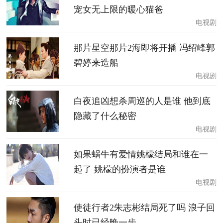
宠女无上限的暖心猫爸
电视剧
那片星空那片2海即将开播 冯绍峰郭
碧婷来造船
电视剧
白夜追凶想杀周巡的人是谁 他到底
隐藏了什么秘密
电视剧
如果蜗牛有爱情姚檬结局和谁在一
起了 姚檬的扮演者是谁
电视剧
使徒行者2朱志彬结局死了吗 浪子回
头时已经晚一步