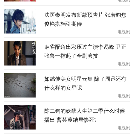
法医秦明发布新款预告片 张若昀焦
俊艳搭档引期待
电视剧
麻雀配角出彩压过主演李易峰 尹正
张鲁一撑起了全剧演技
电视剧
如懿传美女明星云集 除了周迅还有
什么样的女星呢
电视剧
陈二狗的妖孽人生第二季什么时候
播出 曹蒹葭结局惨死?
电视剧