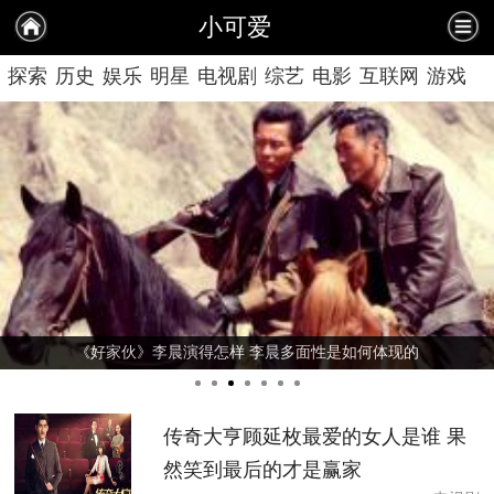
小可爱
探索
历史
娱乐
明星
电视剧
综艺
电影
互联网
游戏
情感
美女
《权力的游戏》第七季剧情再震惊 扮演者Maisie Williams读完第七季剧本
传奇大亨顾延枚最爱的女人是谁 果
然笑到最后的才是赢家