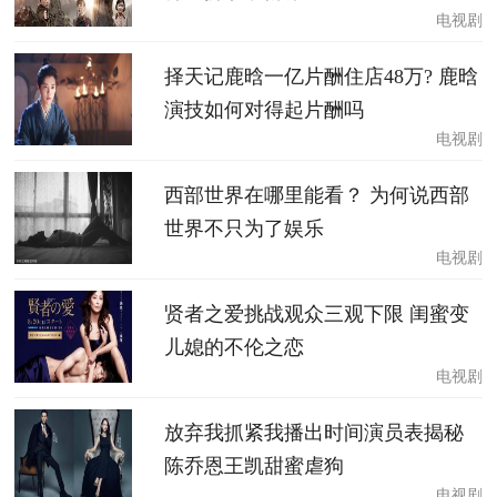
电视剧
择天记鹿晗一亿片酬住店48万? 鹿晗
演技如何对得起片酬吗
电视剧
西部世界在哪里能看？ 为何说西部
世界不只为了娱乐
电视剧
贤者之爱挑战观众三观下限 闺蜜变
儿媳的不伦之恋
电视剧
放弃我抓紧我播出时间演员表揭秘
陈乔恩王凯甜蜜虐狗
电视剧