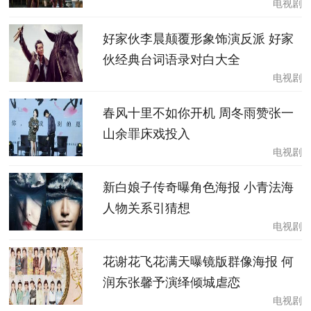
电视剧
好家伙李晨颠覆形象饰演反派 好家
伙经典台词语录对白大全
电视剧
春风十里不如你开机 周冬雨赞张一
山余罪床戏投入
电视剧
新白娘子传奇曝角色海报 小青法海
人物关系引猜想
电视剧
花谢花飞花满天曝镜版群像海报 何
润东张馨予演绎倾城虐恋
电视剧