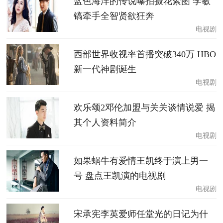
蓝色海洋的传说曝拍摄花絮图 李敏
镐牵手全智贤欲狂奔
电视剧
西部世界收视率首播突破340万 HBO
新一代神剧诞生
电视剧
欢乐颂2邓伦加盟与关关谈情说爱 揭
其个人资料简介
电视剧
如果蜗牛有爱情王凯终于演上男一
号 盘点王凯演的电视剧
电视剧
宋承宪李英爱师任堂光的日记为什