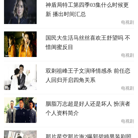
神盾局特工第四季03集什么时候更
新 播出时间汇总
电视剧
国民大生活马丝丝喜欢王舒望吗 不
惜闺蜜反目
电视剧
双刺祖峰王子文演绎情感杀 前任恋
人回归开启四角关系
电视剧
胭脂万志超是好人还是坏人 扮演者
个人资料简介
电视剧
那片星空那片海2曝郭碧婷男装剧照