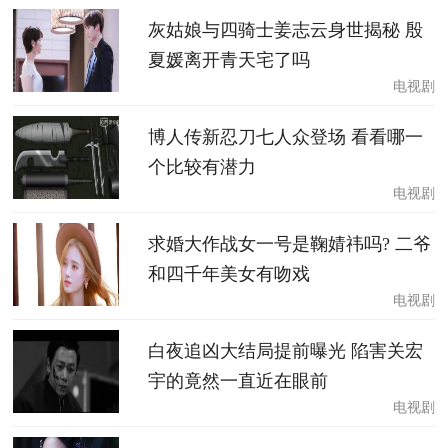
灰姑娘与四骑士姜志云身世揭秘 殷
夏媛离开青天宅了吗
电视剧
博人传新忍刀七人众登场 看看哪一
个比较有潜力
电视剧
求婚大作战女一号是鞠婧祎吗? 二爷
和四千年美女有吻戏
电视剧
白夜追凶大结局提前曝光 陷害关宏
宇的竟然一直近在眼前
电视剧