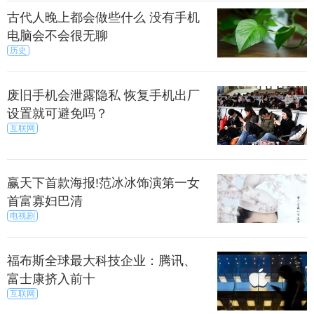
古代人晚上都会做些什么 没有手机
电脑会不会很无聊
历史
废旧手机会泄露隐私 恢复手机出厂
设置就可避免吗？
互联网
赢天下首款海报!范冰冰饰演第一女
首富寡妇巴清
电视剧
福布斯全球最大科技企业：腾讯、
富士康挤入前十
互联网