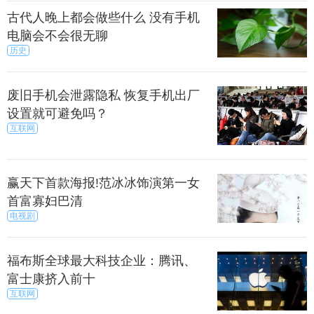
鼎足而立的局面。
古代人晚上都会做些什么 没有手机
电脑会不会很无聊
历史
帝居中原。炎帝在西方，居太行山以西。蚩尤是九
黎君主，居东方。炎帝与蚩尤争夺黄河下游地区，炎
帝失败，向北逃走，向黄帝求救。黄帝在三年中与蚩
废旧手机会泄露隐私 恢复手机出厂
尤打了九仗，都未能获胜。
设置就可避免吗？
互联网
后黄帝集结在涿鹿上与蚩尤决战，战斗十分激烈。
赢天下首款海报!范冰冰饰演第一女
黄帝在大将风后、力牧的辅佐下，终于擒杀了蚩尤，
首富寡妇巴清
获得胜利，统一了中原各部落。
电视剧
场战争的原因既有争夺领导权的因素，还有争夺宜
福布斯全球最大科技企业：腾讯、
农土地的因素。原来，黄帝与炎帝原先居住的姬水、
富士康挤入前十
姜水一带因黄河泛滥，逐渐不再适于畜牧业和农业生
互联网
产，这样黄帝就首先带领部落开始东迁。