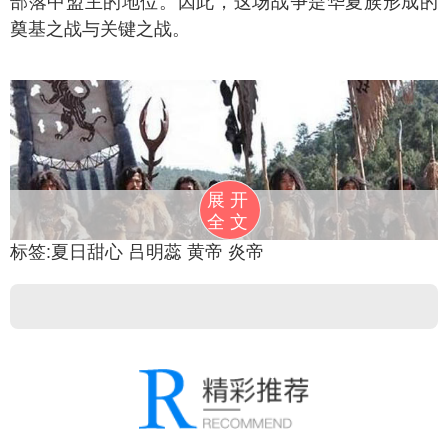
部落中盟主的地位。因此，这场战争是华夏族形成的
奠基之战与关键之战。
展开
全文
标签:
夏日甜心
吕明蕊
黄帝
炎帝
炎帝神农氏管治后期，中原各部族互相攻伐，战
乱不止。黄帝便乘时而起，打败不同的部族，其余部
族的首领亦纷纷归附，于是形成炎帝、黄帝、蚩尤人