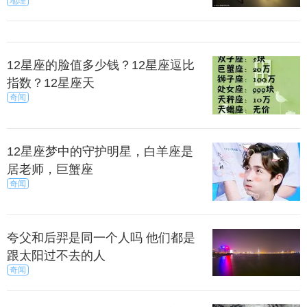
地理
12星座的脸值多少钱？12星座逗比
指数？12星座天
奇闻
由于地处较为平坦的黄河中下游地区，以农耕、
渔猎为主，食物充足多样，也因此部落联盟比较和
善，缺少攻击性。
12星座梦中的守护明星，白羊座是
居老师，巨蟹座
奇闻
黄帝的部落联盟用的是家长制也叫中央集权，一切
行动以联盟首领进行独断，权利集中。由于地处较为
贫瘠的黄河中上游地区，食物单调主要以狩猎为主，
夸父和后羿是同一个人吗 他们都是
民风强悍因此更能够在战争中发挥战斗力。
跟太阳过不去的人
奇闻
来源：半面妆
小可爱 /
探索 /
奇闻