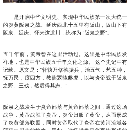
是开启中华文明史、实现中华民族第一次大统一
的炎黄阪泉之战。延庆西北十五里有阪山，阪山下有
阪泉。延庆、怀来这道川，统称为 “阪泉之野”。
千年前，黄帝曾在这里活动过。这里是中华民族发
祥地，也是中华民族五千年文化之源。 这个史记中有
记载。原文是：“轩辕乃修德振兵，治五气，艺五种，
抚万民，度四方，教熊罴貔貅虎，以与炎帝战于阪泉
之野。三战，然后得其志。"
泉之战发生于炎帝部落与黄帝部落之间，通过这场
战争，黄帝战胜了炎帝，炎帝归服了黄帝，从而形成
了炎黄部落联盟，同时黄帝取代了炎帝在黄河流域各