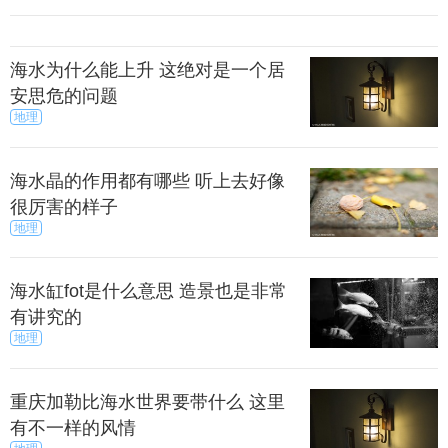
史学家考证，黄帝先是沿着北洛水南下，到达今陕
海水为什么能上升 这绝对是一个居
安思危的问题
西的大荔、朝邑一带，之后又东渡黄河，顺着中条山
地理
和太行山，向东北迁移，沿着桑干河来到现今张家口
市涿鹿一带。
海水晶的作用都有哪些 听上去好像
很厉害的样子
帝的部落联盟沿袭历代的长老制，也就是采用较为
地理
宽松民主的长老议会制度，权利分散。这种制度促使
农业、艺术、音乐、医药等文化发展。
海水缸fot是什么意思 造景也是非常
有讲究的
地理
重庆加勒比海水世界要带什么 这里
有不一样的风情