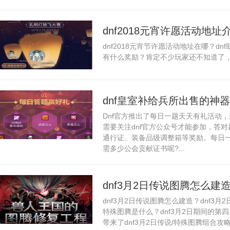
dnf2018元宵许愿活动地
dnf2018元宵节许愿活动地址在哪？d
有什么奖励？肯定不少玩家还不知道了，
dnf皇室补给兵所出售的神
Dnf官方推出了每日一题天天有礼活动
答案
需要关注dnf官方公众号才能参加，答
通行证、装备品级调整箱等奖励。每日一
需多少公会贡献证书呢?...
dnf3月2日传说图腾怎么建
dnf3月2日传说图腾怎么建造？dnf3月2
略
特殊图腾是什么？dnf3月2日期间的
带来了dnf3月2日传说/特殊图腾组合攻略。