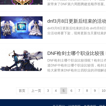
家带来了DNF第六周图腾建造顺序答案。.
dnf3月8日更新后结束的活动
dnf3月8日更新后结束的活动 dnf3月
分活动将要下架，现将更新当天要结束的
DNF枪剑士哪个职业比较强
DNF枪剑士哪个职业比较强呢？枪剑士
道DNF中枪剑士哪个职业比较强，枪剑
给大家带来DNF枪剑士四职业的详细解读
首页
上一页
3
4
5
6
7
8
9
10