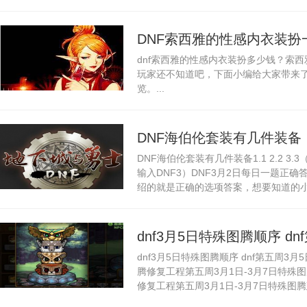
DNF索西雅的性感内衣装扮
dnf索西雅的性感内衣装扮多少钱？索
少钱
玩家还不知道吧，下面小编给大家带来
览。...
DNF海伯伦套装有几件装备
DNF海伯伦套装有几件装备1.1 2.2 3
输入DNF3）DNF3月2日每日一题正
绍的就是正确的选项答案，想要知道的小伙
dnf3月5日特殊图腾顺序 d
dnf3月5日特殊图腾顺序 dnf第五周3
腾怎么排列
腾修复工程第五周3月1日-3月7日特殊
修复工程第五周3月1日-3月7日特殊图腾建