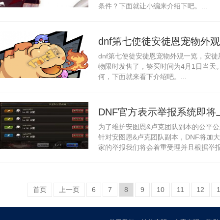
条件？下面就让小编来介绍下吧。...
dnf第七使徒安徒恩宠物外
dnf第七使徒安徒恩宠物外观一览，安
物限时发售了，够买时间为4月1日当天
何，下面就来看下介绍吧。...
DNF官方表示举报系统即将
为了维护安图恩&卢克团队副本的公平
针对安图恩&卢克团队副本，DNF将加
家的举报我们将会着重受理并且根据举报次
首页
上一页
6
7
8
9
10
11
12