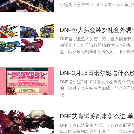
小编为大家带来了dnf下水道三皇五帝介绍
DNF鱼人头套装扮礼盒外观
DNF全职业鱼人头套一览，鱼人偶像梦
总
动曝光了，也是谐音恶搞的“鱼人”活动
盒，以及鱼人明星相册等奖励。下面就来一
DNF3月18日诺尔妮送什么玫
DNF诺尔妮3月18日喜欢什么玫瑰？
瑰
的，送对了会有好感度加成，那么今天
吧。...
DNF艾肯试炼副本怎么进 
DNF艾肯试炼副本怎么进？在这次的更
单人的试炼副本更新出来了，那么DNF