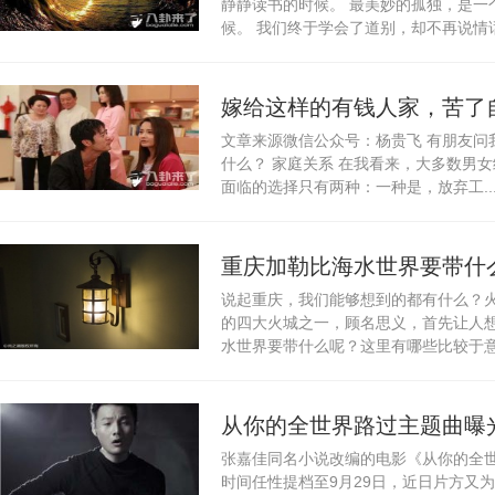
静静读书的时候。 最美妙的孤独，是一
候。 我们终于学会了道别，却不再说情话.
嫁给这样的有钱人家，苦了
文章来源微信公众号：杨贵飞 有朋友问
人
什么？ 家庭关系 在我看来，大多数男
面临的选择只有两种：一种是，放弃工..
重庆加勒比海水世界要带什
说起重庆，我们能够想到的都有什么？
的四大火城之一，顾名思义，首先让人
水世界要带什么呢？这里有哪些比较于意思
从你的全世界路过主题曲曝
张嘉佳同名小说改编的电影《从你的全
时间任性提档至9月29日，近日片方又