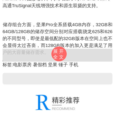
高通TruSignal天线增强技术和原生双摄的支持。
存组合方面，坚果Pro全系搭载4GB内存，32GB和
64GB/128GB的储存空间分别对应搭载骁龙625和626
的不同型号，即使是最低配的32GB版本在空间上也不
会显得太过吝啬，而128GB版本的加入更是满足了用
展开
户的大容量储存需求。
全文
--]
标签:
电影票房
暑假档
坚果
锤子
手机
果Pro骁龙626+128GB的高配版本，安兔兔跑分为
67298分，与采用同平台的机型相比优化做得比较到
位，属于中端偏上的水平。