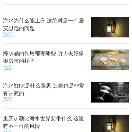
戏，对于非大型游戏用户来说，性能也够用。
海水为什么能上升 这绝对是一个居
eekbench测试中，坚果Pro搭载的这个骁龙626跑出
安思危的问题
单核心934+多核心4388的分数，处理能力足够胜任日
地理
常使用的需求，而图形测试中得分外3269分，在当然
的应用要求下当然也是没有太大的压力。
海水晶的作用都有哪些 听上去好像
很厉害的样子
地理
龙625版的坚果Pro跑分会略低一些，安兔兔跑分在
6.5万分左右，性能相差极小。
海水缸fot是什么意思 造景也是非常
有讲究的
果Pro虽然是老罗一款倾注了情怀的手机，但定位上
地理
坚果手机还是低端的，这款手机的性能是在中端级
别，算不上旗舰。当然从性价比来说，坚果Pro还是表
重庆加勒比海水世界要带什么 这里
现非常不错的。
有不一样的风情