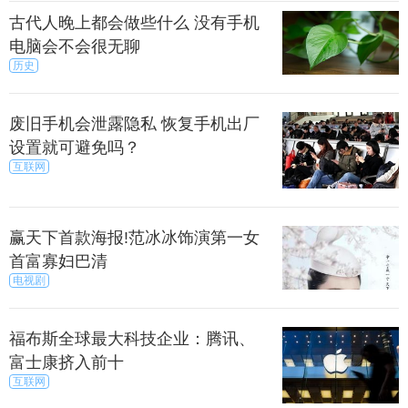
古代人晚上都会做些什么 没有手机
电脑会不会很无聊
历史
废旧手机会泄露隐私 恢复手机出厂
设置就可避免吗？
互联网
赢天下首款海报!范冰冰饰演第一女
首富寡妇巴清
解手机跑分的人都知道，目前顶级的安卓旗舰机，
电视剧
安兔兔跑分已经超过了18万分，如小米6。
福布斯全球最大科技企业：腾讯、
富士康挤入前十
此，在跑分方面，坚果Pro并不算强，但也属于时下
互联网
中端主流水准，性能上能够满足多数主流应用与游