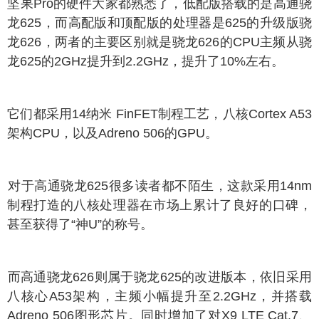
果Pro的硬件大家都熟悉了，低配版搭载的是高通骁
龙625，而高配版和顶配版的处理器是625的升级版骁
龙626，两者的主要区别就是骁龙626的CPU主频从骁
龙625的2GHz提升到2.2GHz，提升了10%左右。
们都采用14纳米 FinFET制程工艺，八核Cortex A53
架构CPU，以及Adreno 506的GPU。
于高通骁龙625很多读者都不陌生，这款采用14nm
制程打造的八核处理器在市场上累计了良好的口碑，
甚至获得了“神U”的称号。
高通骁龙626则属于骁龙625的改进版本，依旧采用
八核心A53架构，主频小幅提升至2.2GHz，并搭载
Adreno 506图形芯片。同时增加了对X9 LTE Cat.7、