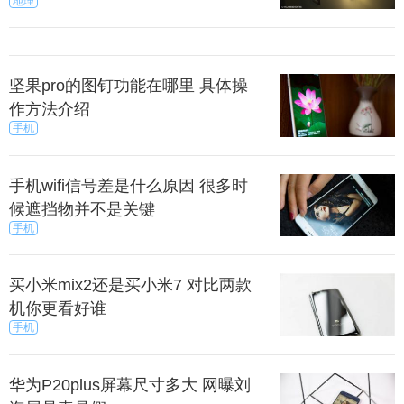
地理
来源：小扒
小可爱 /
科技 /
手机
坚果pro的图钉功能在哪里 具体操
作方法介绍
手机
手机wifi信号差是什么原因 很多时
候遮挡物并不是关键
手机
买小米mix2还是买小米7 对比两款
机你更看好谁
手机
华为P20plus屏幕尺寸多大 网曝刘