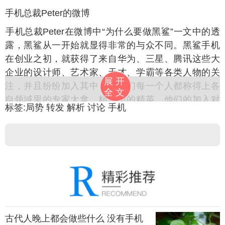
鲨手机总裁Peter的微博
鲨手机总裁Peter在微博中“为什么要做黑鲨”一文中的透
露，黑鲨从一开始就显得非常的与众不同。黑鲨手机
在创业之初，就获得了来自华为、三星、腾讯这些大
企业的设计师、艺术家、天才、学霸等各类人物的关
展开
注，并且纷纷加入其中，而他们每一个人都称得上各
全文
自领域里的专家大拿，精英中的精英。他们的加入对
标签:
局势
转发
解析
讨论
手机
于刚刚起步的黑鲨手机无疑有着相当大的帮助。作为
市面上首款针对游戏而专向研发的手机产品，黑鲨手
机无疑是值得肯定的。
外，目前黑鲨员工已经有300多人，并且超过90%都是设
计师和工程师，而有了如此优秀且庞大的团队，黑鲨
手机高管称：“为中国玩家做点事情，打造一款真正的
游戏手机”的愿景相信也将会很快达成。广大网友对于
黑鲨手机也是充满了期待，尤其是黑鲨团队，不少知
古代人晚上都会做些什么 没有手机