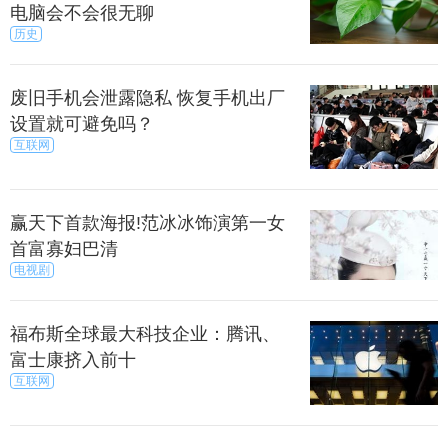
名大V也纷纷表示，黑鲨手机团队终于现身，如此厉害
电脑会不会很无聊
的人物聚集在一起，真的是太让人期待了。
历史
鲨手机作为游戏手机细分市场的先驱，其在曝光之初就
赢得了消费者市场的广泛关注，而此后与京东的合
废旧手机会泄露隐私 恢复手机出厂
作，充分证明了其自身的价值。因此我们有足够的理
设置就可避免吗？
互联网
由去相信，凭借着多位实力强劲的核心人员，以及一
流的研发团队，黑鲨手机值得期待。
来源：
小可爱 /
科技 /
互联网
赢天下首款海报!范冰冰饰演第一女
首富寡妇巴清
电视剧
福布斯全球最大科技企业：腾讯、
富士康挤入前十
互联网