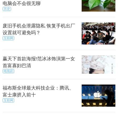
电脑会不会很无聊
常使用场景、游戏应用、拍照场景抑或其他软件优化
历史
方向，我们仍不得而知。
前，针对NEX，我们已经可以基本确认它的全面屏设
废旧手机会泄露隐私 恢复手机出厂
计、核心硬件方案。早前，vivo发布“非凡一升”海报，
设置就可避免吗？
确认新机将配备升降式前置摄像头，解决困扰业界
互联网
的，前摄妨碍屏占比提升的问题，带来近百的屏占
比。如无意外，已经出现在X20、X21等机型上的屏幕
指纹识别技术都不会缺席。
赢天下首款海报!范冰冰饰演第一女
首富寡妇巴清
电视剧
福布斯全球最大科技企业：腾讯、
富士康挤入前十
互联网