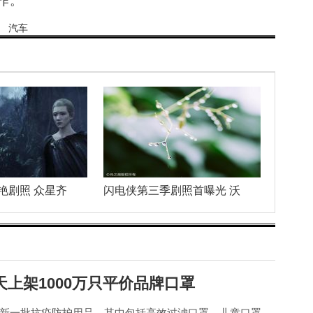
作。
汽车
艳剧照 众星齐
闪电侠第三季剧照首曝光 沃
上架1000万只平价品牌口罩
新一批抗疫防护用品，其中包括高效过滤口罩、儿童口罩，