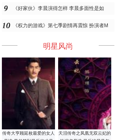
《好家伙》李晨演得怎样 李晨多面性是如
《权力的游戏》第七季剧情再震惊 扮演者M
明星风尚
传奇大亨顾延枚最爱的女人
天泪传奇之凤凰无双云妃的