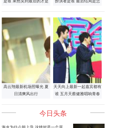
是谁 果然笑到最后的才是
扮演者是谁 最后结局是怎
赢家
么死的
高云翔最新机场照曝光 夏
天天向上最新一起嘉宾都有
日清爽风出行
谁 五月天蔡健雅唱响青春
旋律
今日头条
海水为什么能上升 这绝对是一个居