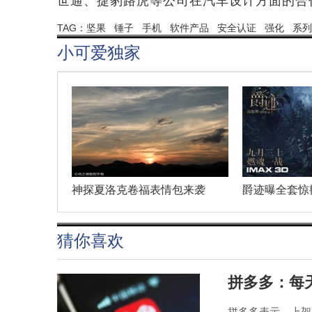
世通、捷豹路虎等公司在汽车设计方面的合
TAG：
坚果
锤子
手机
软件产品
安全认证
强化
系列
小可爱独家
神探夏洛克卷福表情包来袭
爵迹曝全套惊
猜你喜欢
拼多多：每天
拼多多表示，上架