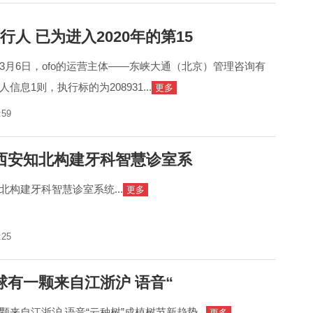
行人 已为进入2020年的第15
3月6日，ofo的运营主体——东峡大通（北京）管理咨询有
息1则，执行标的为208931...
更多
:59
西安知北构建牙科智慧诊室系
北构建牙科智慧诊室系统...
更多
:25
球有一颗来自江浙沪 语音“
来自江浙沪 语音“云种树”成植树节新趋势...
更多