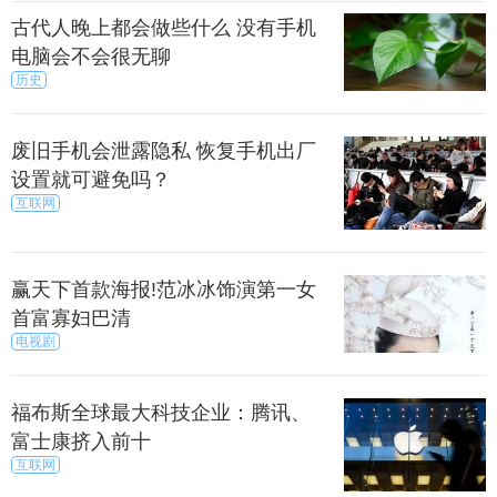
古代人晚上都会做些什么 没有手机
电脑会不会很无聊
历史
废旧手机会泄露隐私 恢复手机出厂
设置就可避免吗？
互联网
赢天下首款海报!范冰冰饰演第一女
首富寡妇巴清
电视剧
福布斯全球最大科技企业：腾讯、
富士康挤入前十
互联网