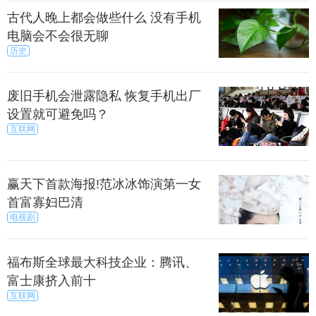
古代人晚上都会做些什么 没有手机
电脑会不会很无聊
历史
废旧手机会泄露隐私 恢复手机出厂
设置就可避免吗？
互联网
赢天下首款海报!范冰冰饰演第一女
首富寡妇巴清
电视剧
福布斯全球最大科技企业：腾讯、
富士康挤入前十
互联网