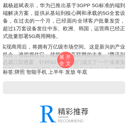
裁杨超斌表示，华为已推出基于3GPP 5G标准的端到
端解决方案，提供从基站到核心网和承载的5G全套设
备，在过去的一个月，已经面向全球客户批量发货，
超过1万套设备发往中东、欧洲、韩国，运营商已经正
式批量部署5G商用网络。
5G实现商用后，将拥有万亿级市场空间。这是新兴的产业
机会，谁把握住它，就把握住互联网的未来。”腾讯副
展开
总裁江阳透露，针对5G，腾讯专门成立了一个“未来实
全文
验室”，专门研究腾讯内部跟5G相关生态的业务。腾讯
标签:
牌照
智能手机
上半年
发放
年底
也在利用5G、人工智能推进医疗发展，腾讯的“觅
影”可通过人工智能技术对乳腺癌、眼底疾病等进行筛
查，还能对700多种疾病进行预测、诊断。
来源：
北京青年报
】
来源：
小可爱 /
科技 /
互联网