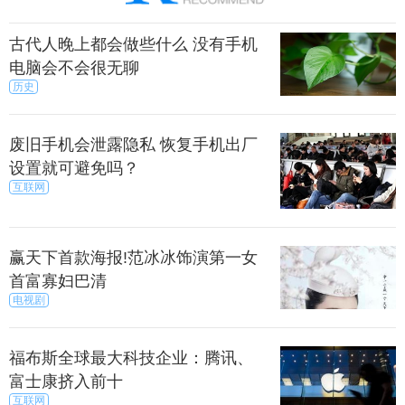
古代人晚上都会做些什么 没有手机
电脑会不会很无聊
历史
废旧手机会泄露隐私 恢复手机出厂
设置就可避免吗？
互联网
赢天下首款海报!范冰冰饰演第一女
首富寡妇巴清
电视剧
福布斯全球最大科技企业：腾讯、
富士康挤入前十
互联网